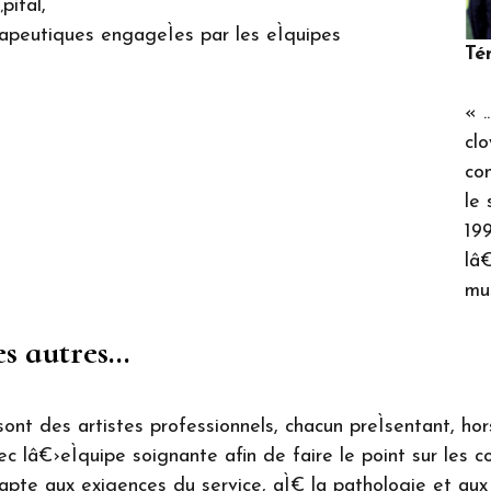
pital,
rapeutiques engageÌes par les eÌquipes
Té
« .
clo
co
le 
199
lâ€
mus
es autres…
sont des artistes professionnels, chacun preÌsentant, hor
 lâ€›eÌquipe soignante afin de faire le point sur les co
pte aux exigences du service, aÌ€ la pathologie et aux