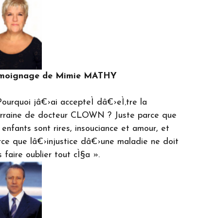
moignage de Mimie MATHY
ourquoi jâ€›ai accepteÌ dâ€›eÌ‚tre la
rraine de docteur CLOWN ? Juste parce que
 enfants sont rires, insouciance et amour, et
rce que lâ€›injustice dâ€›une maladie ne doit
 faire oublier tout cÌ§a ».