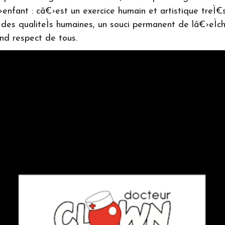
enfant : câ€›est un exercice humain et artistique treÌ€s s
des qualiteÌs humaines, un souci permanent de lâ€›eÌc
and respect de tous.