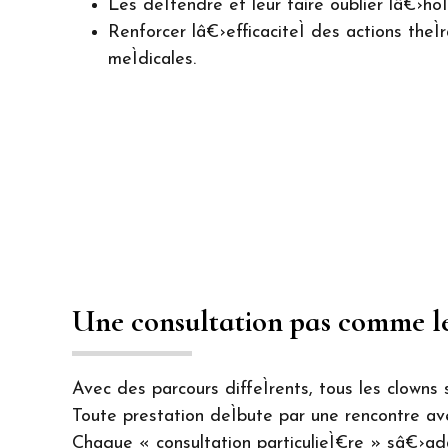
Les deÌtendre et leur faire oublier lâ€›hoÌ‚
Renforcer lâ€›efficaciteÌ des actions theÌ
meÌdicales.
Une consultation pas comme l
Avec des parcours diffeÌrents, tous les clowns 
Toute prestation deÌbute par une rencontre avec
Chaque « consultation particulieÌ€re » sâ€›ada