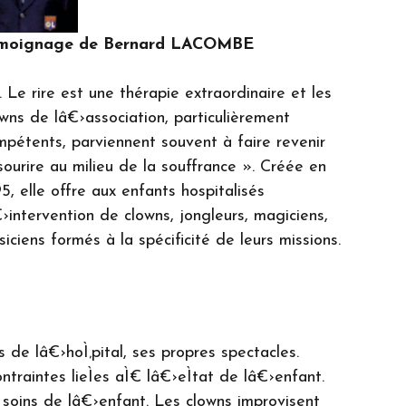
moignage de Bernard LACOMBE
.. Le rire est une thérapie extraordinaire et les
wns de lâ€›association, particulièrement
mpétents, parviennent souvent à faire revenir
sourire au milieu de la souffrance ». Créée en
5, elle offre aux enfants hospitalisés
›intervention de clowns, jongleurs, magiciens,
iciens formés à la spécificité de leurs missions.
s de lâ€›hoÌ‚pital, ses propres spectacles.
ntraintes lieÌes aÌ€ lâ€›eÌtat de lâ€›enfant.
 soins de lâ€›enfant. Les clowns improvisent