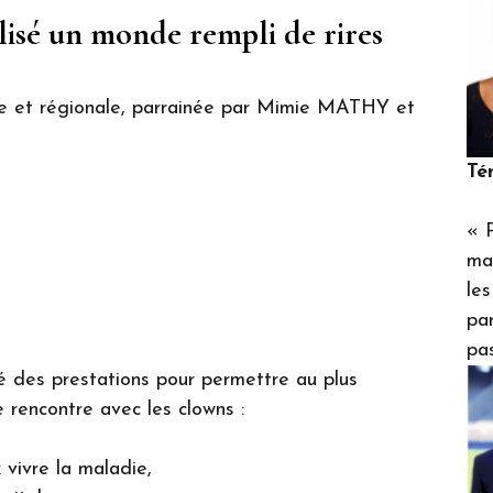
isé un monde rempli de rires
te et régionale, parrainée par Mimie MATHY et
Té
« P
ma
les
pa
pas
té des prestations pour permettre au plus
 rencontre avec les clowns :
 vivre la maladie,